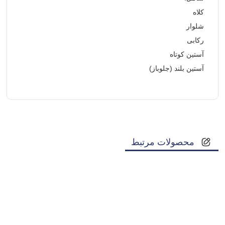
کلاه
شلوار
رکابی
آستین کوتاه
آستین بلند (جلوباز)
محصولات مرتبط