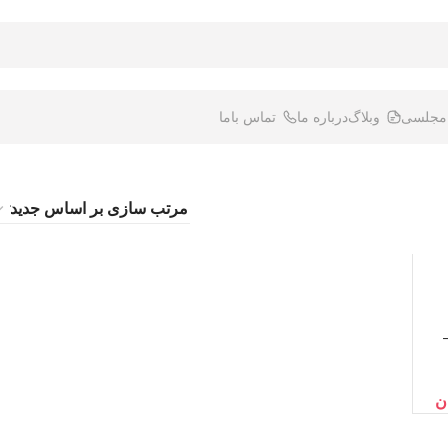
 مجلسی
وبلاگ
درباره ما
تماس باما
یز ۳ـ۴ـ۵ –
ن